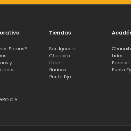
orativo
Tiendas
Acadé
nes Somos?
San Ignacio
Chacait
eos
Chacaito
Líder
nos y
Líder
Barinas
ciones
Barinas
Punto Fi
Punto Fijo
RO C.A.