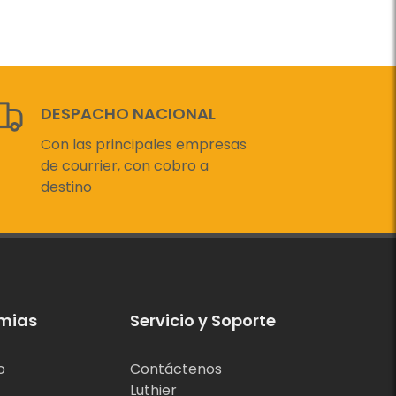
DESPACHO NACIONAL
Con las principales empresas
de courrier, con cobro a
destino
mias
Servicio y Soporte
o
Contáctenos
Luthier