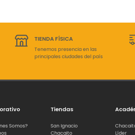
TIENDA FÍSICA
Tenemos presencia en las
principales ciudades del país
orativo
Tiendas
Acadé
nes Somos?
San Ignacio
Chacait
eos
Chacaito
Líder