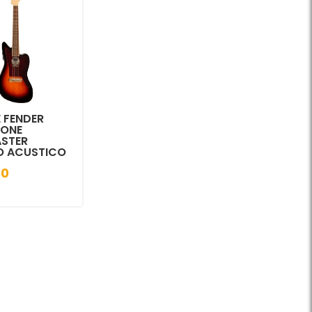
 FENDER
TONE
STER
O ACUSTICO
00