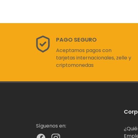
PAGO SEGURO
Aceptamos pagos con
tarjetas internacionales, zelle y
criptomonedas
Corp
Síguenos en:
¿Quié
Empl