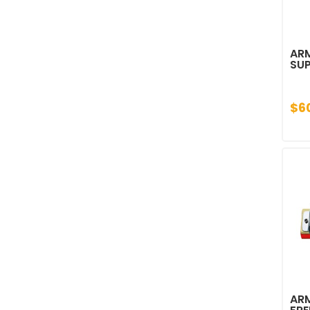
AR
SUP
$6
AR