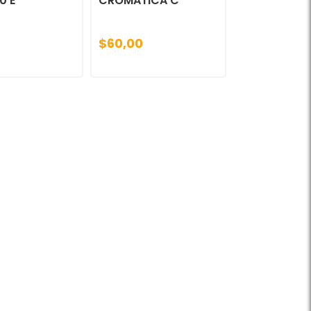
0 E
CROMATICA C
$60,00