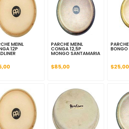
CHE MEINL
PARCHE MEINL
PARCHE
NGA 12P
CONGA 12,5P
BONGO 
DLINER
MONGO SANTAMARIA
5,00
$85,00
$25,00