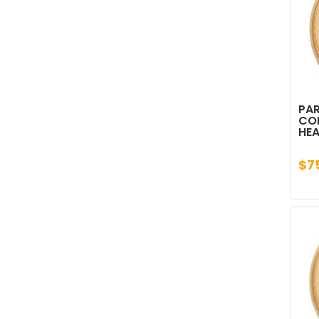
PAR
CO
HEA
$7