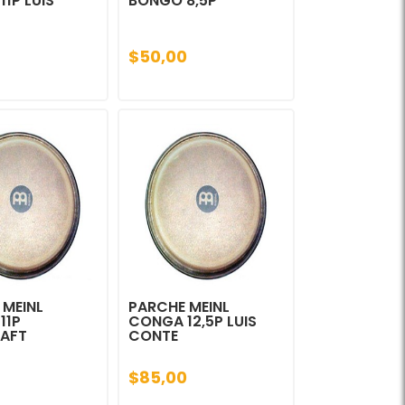
1P LUIS
BONGO 8,5P
$50,00
 MEINL
PARCHE MEINL
11P
CONGA 12,5P LUIS
RAFT
CONTE
$85,00