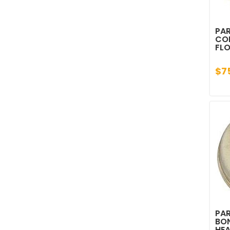
PAR
CO
FL
$7
PAR
BO
HEA