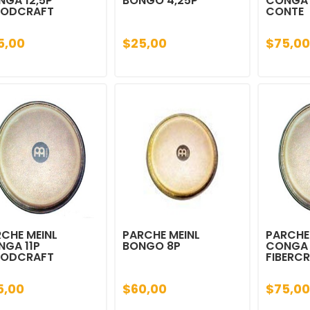
GA 12,5P
BONGO 4,25P
CONGA 1
ODCRAFT
CONTE
5,00
$25,00
$75,00
CHE MEINL
PARCHE MEINL
PARCHE
GA 11P
BONGO 8P
CONGA 
ODCRAFT
FIBERC
5,00
$60,00
$75,00