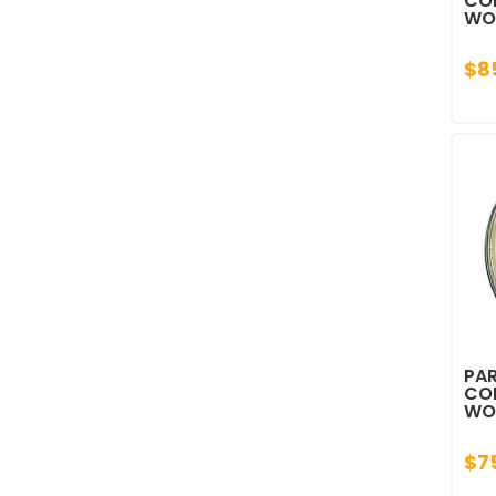
CON
WO
$8
PAR
CON
WO
$7