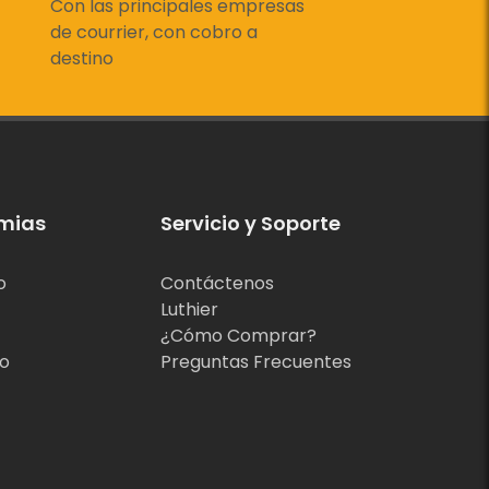
Con las principales empresas
de courrier, con cobro a
destino
mias
Servicio y Soporte
o
Contáctenos
Luthier
¿Cómo Comprar?
jo
Preguntas Frecuentes