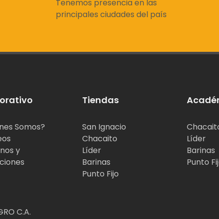
Tenemos presencia en las
principales ciudades del país
orativo
Tiendas
Acadé
nes Somos?
San Ignacio
Chacait
eos
Chacaito
Líder
nos y
Líder
Barinas
ciones
Barinas
Punto Fi
Punto Fijo
RO C.A.