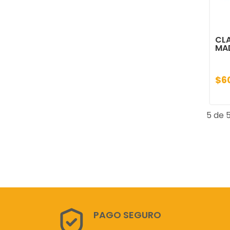
CLA
MA
$6
5 de 5
PAGO SEGURO