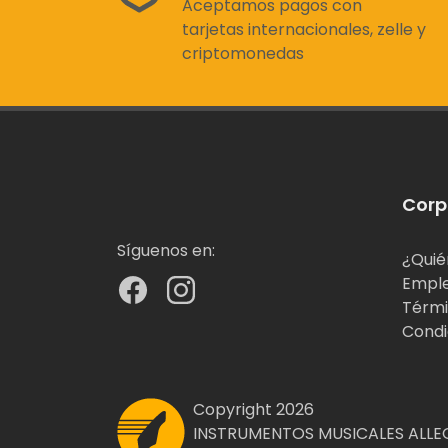
Aceptamos pagos con
tarjetas internacionales, zelle y
criptomonedas
Corp
Síguenos en:
¿Quié
Empl
Térmi
Condi
Copyright 2026
INSTRUMENTOS MUSICALES ALLEG