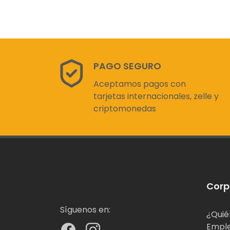
PAGO SEGURO
Aceptamos pagos con
tarjetas internacionales, zelle y
criptomonedas
Corp
Síguenos en:
¿Quié
Empl