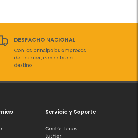
DESPACHO NACIONAL
Con las principales empresas
de courrier, con cobro a
destino
mias
Servicio y Soporte
o
Contáctenos
Luthier