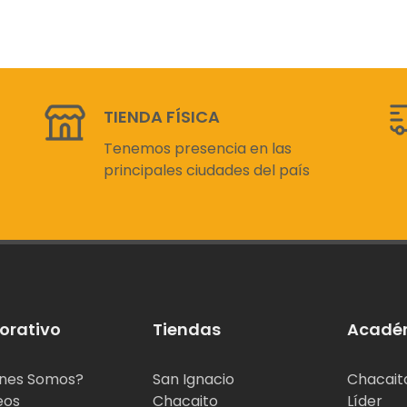
TIENDA FÍSICA
Tenemos presencia en las
principales ciudades del país
orativo
Tiendas
Acadé
nes Somos?
San Ignacio
Chacait
eos
Chacaito
Líder