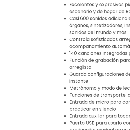
Excelentes y expresivos pi
escenario y de hogar de R
Casi 600 sonidos adicionale
órganos, sintetizadores, i
sonidos del mundo y más
Controla sofisticados arre
acompañamiento automá
140 canciones integradas 
Función de grabación para
arreglista
Guarda configuraciones de 
instante
Metrónomo y modo de lecci
Funciones de transporte, du
Entrada de micro para can
practicar en silencio
Entrada auxiliar para toca
Puerto USB para usarlo c
producción musical en un