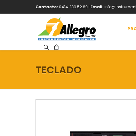
Contacto:
0414-139.52.89 |
Email:
info@instrumen
PR
TECLADO