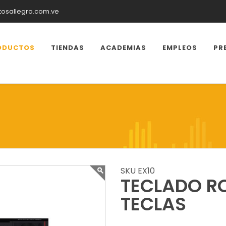
tosallegro.com.ve
ODUCTOS
TIENDAS
ACADEMIAS
EMPLEOS
PR
SKU EX10
TECLADO RO
TECLAS