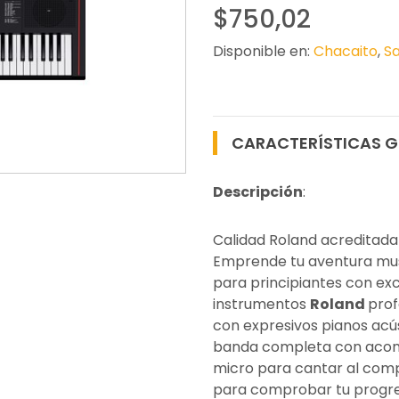
$750,02
Disponible en:
Chacaito
,
Sa
CARACTERÍSTICAS G
Descripción
:
Calidad Roland acreditada 
Emprende tu aventura mus
para principiantes con ex
instrumentos
Roland
prof
con expresivos pianos acús
banda completa con acom
micro para cantar al comp
para comprobar tu progre