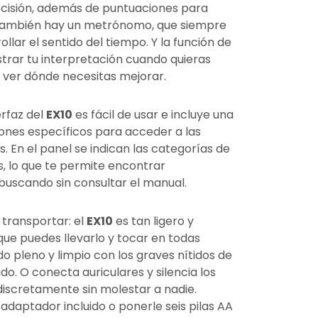
ecisión, además de puntuaciones para
También hay un metrónomo, que siempre
llar el sentido del tiempo. Y la función de
trar tu interpretación cuando quieras
y ver dónde necesitas mejorar.
erfaz del
EX10
es fácil de usar e incluye una
tones específicos para acceder a las
 En el panel se indican las categorías de
os, lo que te permite encontrar
buscando sin consultar el manual.
 transportar: el
EX10
es tan ligero y
) que puedes llevarlo y tocar en todas
do pleno y limpio con los graves nítidos de
do. O conecta auriculares y silencia los
discretamente sin molestar a nadie.
adaptador incluido o ponerle seis pilas AA