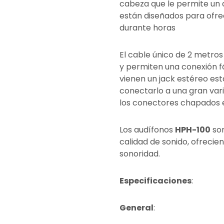
cabeza que le permite un a
están diseñados para ofre
durante horas
El cable único de 2 metros
y permiten una conexión fá
vienen un jack estéreo e
conectarlo a una gran var
los conectores chapados e
Los audífonos
HPH-100
son
calidad de sonido, ofreci
sonoridad.
Especificaciones
:
General
: