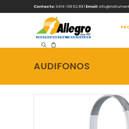
Contacto:
0414-139.52.89 |
Email:
info@instrumen
PR
AUDIFONOS