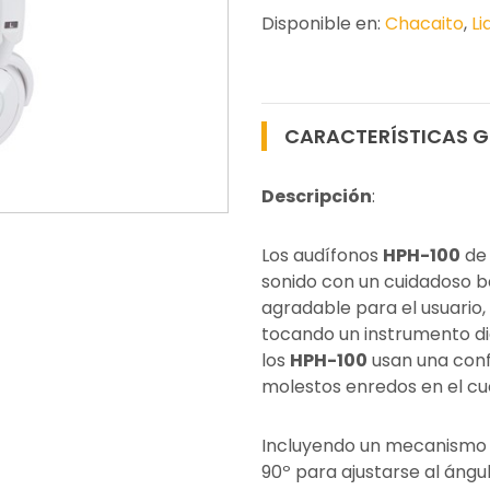
Disponible en:
Chacaito
,
Li
CARACTERÍSTICAS G
Descripción
:
Los audífonos
HPH-100
d
sonido con un cuidadoso b
agradable para el usuari
tocando un instrumento di
los
HPH-100
usan una confi
molestos enredos en el cue
Incluyendo un mecanismo gi
90º para ajustarse al ángul