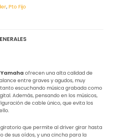
der
,
Pto Fijo
ENERALES
e
Yamaha
ofrecen una alta calidad de
alance entre graves y agudos, muy
o, tanto escuchando música grabada como
gital. Además, pensando en los músicos,
guración de cable único, que evita los
llo.
ratorio que permite al driver girar hasta
o de sus oídos, y una cincha para la